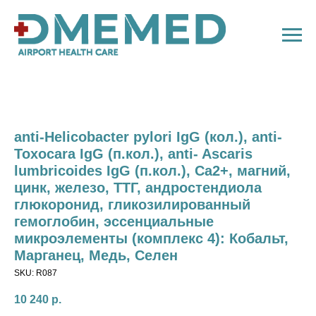
anti-Helicobacter pylori IgG (кол.), anti-
Toxocara IgG (п.кол.), anti- Ascaris
lumbricoides IgG (п.кол.), Ca2+, магний,
цинк, железо, ТТГ, андростендиола
глюкоронид, гликозилированный
гемоглобин, эссенциальные
микроэлементы (комплекс 4): Кобальт,
Марганец, Медь, Селен
SKU:
R087
10 240
р.