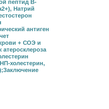
ой пептид В-
а2+), Натрий
;Тестостерон
н
фический антиген
чет
крови + СОЭ и
 атеросклероза
олестерин
НП-холестерин,
);Заключение