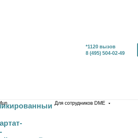
*1120 вызов
8 (495) 504-02-49
евина;Мочевая
Mun
Для сотрудников DME
ликированный
артат-
-