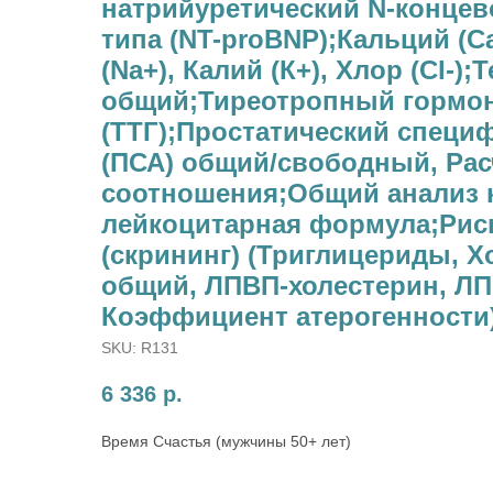
натрийуретический N-концев
типа (NT-proBNP);Кальций (С
(Na+), Калий (К+), Хлор (Cl-)
общий;Тиреотропный гормо
(ТТГ);Простатический специ
(ПСА) общий/свободный, Рас
соотношения;Общий анализ 
лейкоцитарная формула;Риск
(скрининг) (Триглицериды, Х
общий, ЛПВП-холестерин, ЛП
Коэффициент атерогенности
SKU:
R131
6 336
р.
Время Счастья (мужчины 50+ лет)