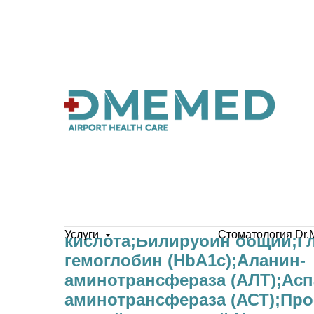
Общий белок;Креатинин;Моч
Услуги
Стоматология Dr.
кислота;Билирубин общий;Г
гемоглобин (HbА1c);Аланин-
аминотрансфераза (АЛТ);Асп
аминотрансфераза (АСТ);Про