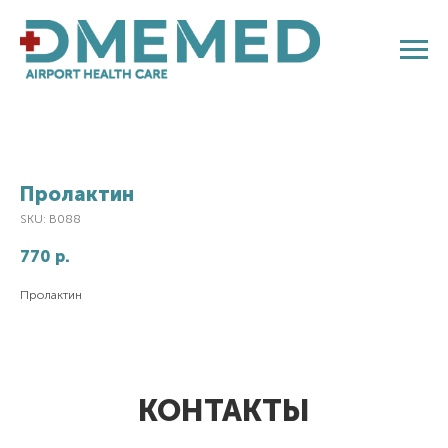
Пролактин
SKU:
B088
770
р.
Пролактин
КОНТАКТЫ