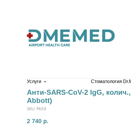
Услуги
Стоматология Dr.
Анти-SARS-CoV-2 IgG, колич.,
Abbott)
SKU:
P659
2 740
р.