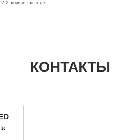
oV-2, количественное
КОНТАКТЫ
ED
 1а