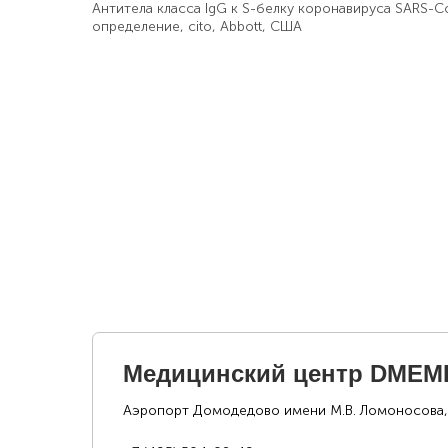
Антитела класса IgG к S-белку коронавируса SARS-C
определение, cito, Abbott, США
Медицинский центр DMEM
Аэропорт Домодедово имени М.В. Ломоносова,