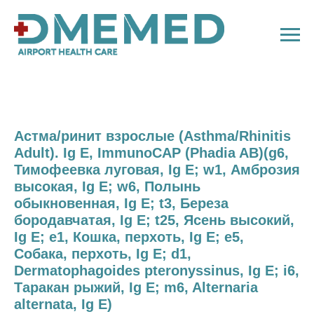
Астма/ринит взрослые (Asthma/Rhinitis
Adult). Ig E, ImmunoCAP (Phadia AB)(g6,
Тимофеевка луговая, Ig E; w1, Амброзия
высокая, Ig E; w6, Полынь
обыкновенная, Ig E; t3, Береза
бородавчатая, Ig E; t25, Ясень высокий,
Ig E; e1, Кошка, перхоть, Ig E; e5,
Собака, перхоть, Ig E; d1,
Dermatophagoides pteronyssinus, Ig E; i6,
Таракан рыжий, Ig E; m6, Alternaria
alternata, Ig E)