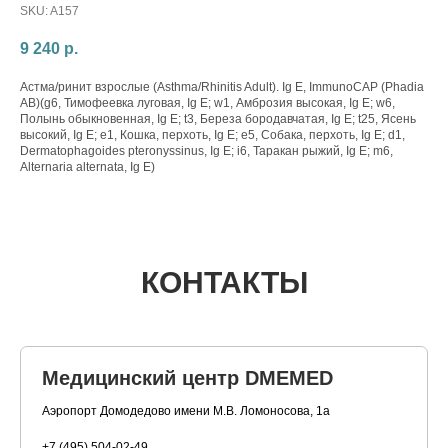
SKU:
A157
9 240
р.
Астма/ринит взрослые (Asthma/Rhinitis Adult). Ig E, ImmunoCAP (Phadia
AB)(g6, Тимофеевка луговая, Ig E; w1, Амброзия высокая, Ig E; w6,
Полынь обыкновенная, Ig E; t3, Береза бородавчатая, Ig E; t25, Ясень
высокий, Ig E; e1, Кошка, перхоть, Ig E; e5, Собака, перхоть, Ig E; d1,
Dermatophagoides pteronyssinus, Ig E; i6, Таракан рыжий, Ig E; m6,
Alternaria alternata, Ig E)
КОНТАКТЫ
Медицинский центр DMEMED
Аэропорт Домодедово имени М.В. Ломоносова, 1а
+7 (495) 504-02-49