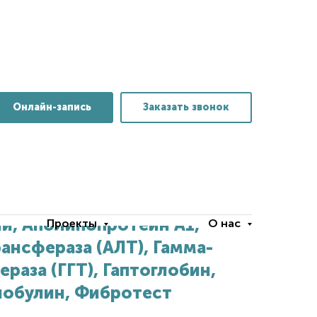
Онлайн-запись
Заказать звонок
й, Аполипопротеин А1,
Проекты
О нас
ансфераза (АЛТ), Гамма-
раза (ГГТ), Гаптоглобин,
лобулин, Фибротест