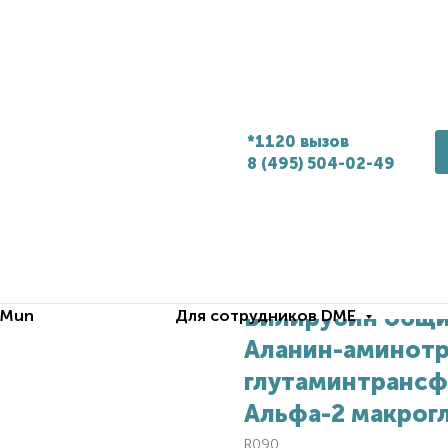
*1120 вызов
8 (495) 504-02-49
Билирубин общи
.Mun
Для сотрудников DME
Аланин-аминотр
глутаминтрансфе
Альфа-2 макрог
R090