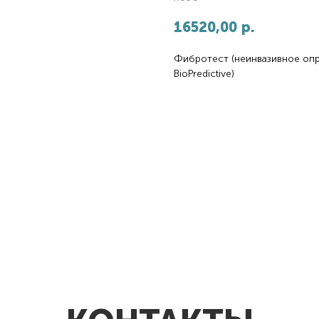
16520,00
р.
Фибротест (неинвазивное опр
BioPredictive)