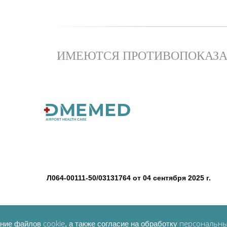
ИМЕЮТСЯ ПРОТИВОПОКАЗА
Л064-00111-50/03131764 от 04 сентября 2025 г.
Материалы, размещенные на данной странице, нося
их в качестве медицинских рекомендаций. Определе
cookie
персональны
вание файлов
, а также согласие на обработку