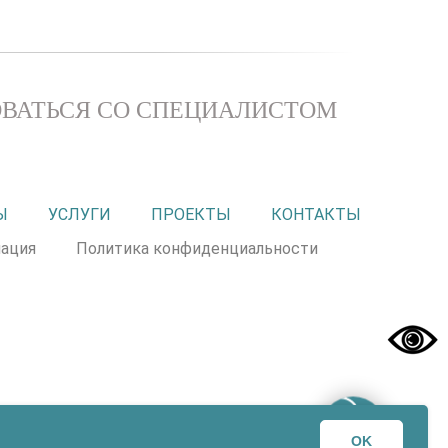
ВАТЬСЯ СО СПЕЦИАЛИСТОМ
Ы
УСЛУГИ
ПРОЕКТЫ
КОНТАКТЫ
ация
Политика конфиденциальности
 целей. Посетители сайта не должны использовать
 прерогативой вашего лечащего врача! ООО «ЭХК» не
OK