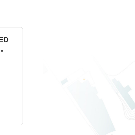
ED
1а