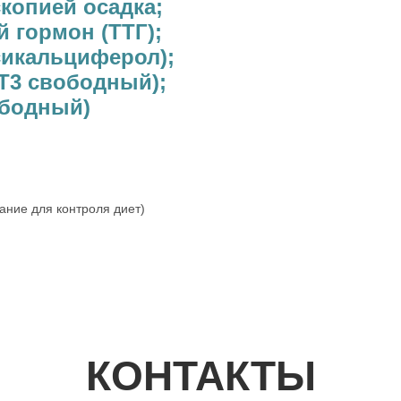
копией осадка;
 гормон (ТТГ);
сикальциферол);
Т3 свободный);
ободный)
ание для контроля диет)
КОНТАКТЫ