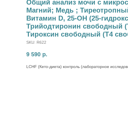
Общий анализ мочи с микрос
Магний; Медь ; Тиреотропный
Витамин D, 25-OH (25-гидрок
Трийодтиронин свободный (
Тироксин свободный (Т4 св
SKU:
R622
9 590
р.
LCHF (Кето-диета) контроль (лабораторное исследов