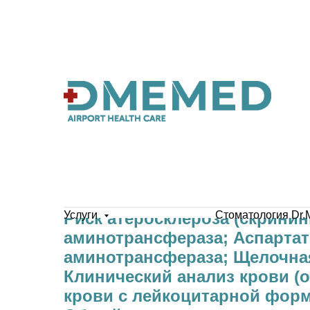
Риск атеросклероза (скрининг
Услуги
Стоматология Dr.
аминотрансфераза; Аспартат
аминотрансфераза; Щелочна
Клинический анализ крови (
крови с лейкоцитарной форм