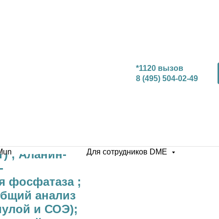
*1120 вызов
8 (495) 504-02-49
) ; Аланин-
Mun
Для сотрудников DME
-
я фосфатаза ;
общий анализ
улой и СОЭ);