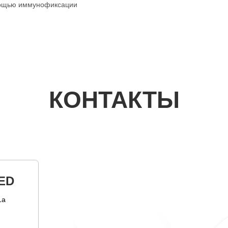
омощью иммунофиксации
КОНТАКТЫ
ED
1а