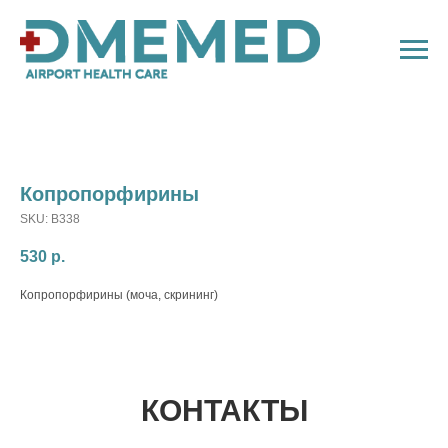
Копропорфирины
SKU:
B338
530
р.
Копропорфирины (моча, скрининг)
КОНТАКТЫ