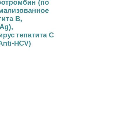
ротромбин (по
рмализованное
ита В,
Ag),
рус гепатита С
Anti-HCV)