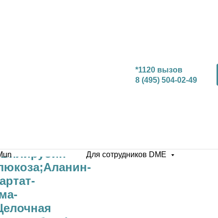
*1120 вызов
8 (495) 504-02-49
;Билирубин
Mun
Для сотрудников DME
люкоза;Аланин-
артат-
ма-
Щелочная