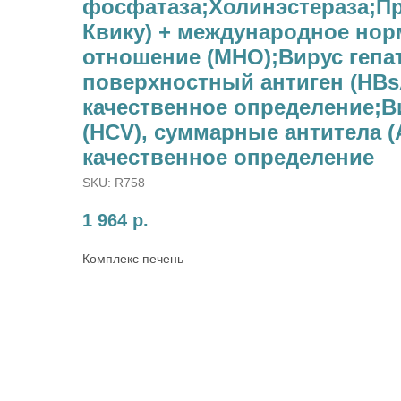
фосфатаза;Холинэстераза;П
Квику) + международное но
отношение (МНО);Вирус гепат
поверхностный антиген (HBs
качественное определение;Ви
(HCV), суммарные антитела (
качественное определение
SKU:
R758
1 964
р.
Комплекс печень