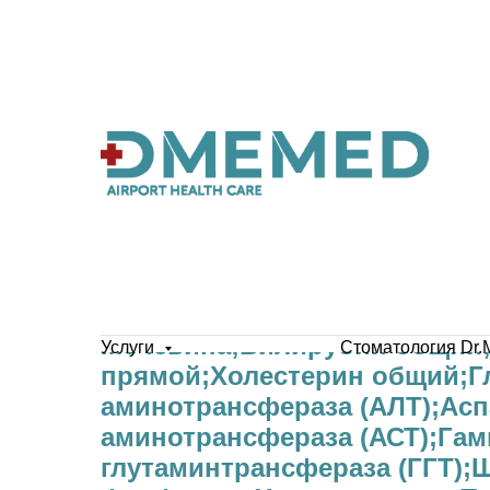
Мочевина;Билирубин общий
Услуги
Стоматология Dr.
прямой;Холестерин общий;Г
аминотрансфераза (АЛТ);Асп
аминотрансфераза (АСТ);Гам
глутаминтрансфераза (ГГТ);