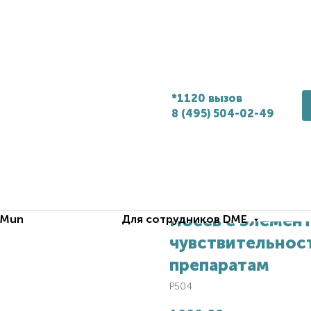
*1120 вызов
8 (495) 504-02-49
Посев с элемент
.Mun
Для сотрудников DME
чувствительнос
препаратам
P504