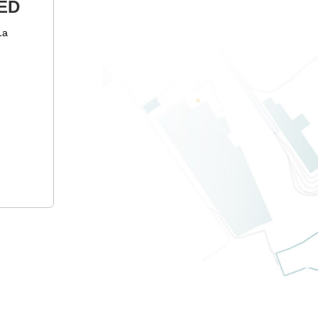
ED
1а