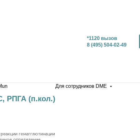
*1120 вызов
8 (495) 504-02-49
Mun
Для сотрудников DME
C, РПГА (п.кол.)
 реакции гемагглютинации
ственное определение