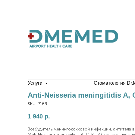
Услуги
Стоматология Dr.
Anti-Neisseria meningitidis A, 
SKU:
P169
1 940
р.
Возбудитель менингококковой инфекции, антитела в
(Anti-Neisseria meningitidis A, C, РПГА), полуколиче