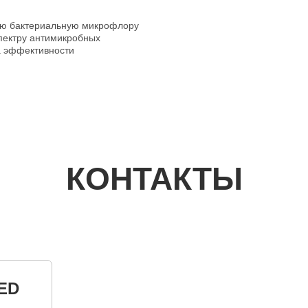
ую бактериальную микрофлору
пектру антимикробных
а эффективности
КОНТАКТЫ
ED