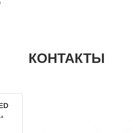
й
КОНТАКТЫ
ED
1а