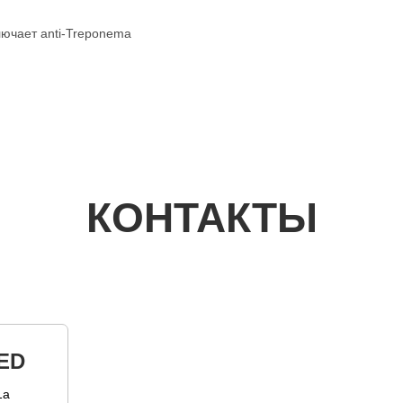
лючает anti-Treponema
КОНТАКТЫ
ED
1а