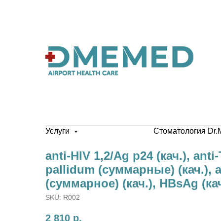
Услуги
Стоматология Dr.
anti-HIV 1,2/Ag p24 (кач.), ant
pallidum (суммарные) (кач.), 
(суммарное) (кач.), HBsAg (кач
SKU:
R002
2 810
р.