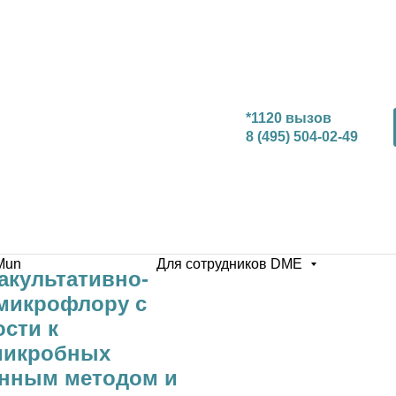
*1120 вызов
8 (495) 504-02-49
Mun
Для сотрудников DME
акультативно-
микрофлору с
сти к
микробных
онным методом и