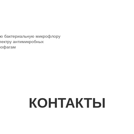
ую бактериальную микрофлору
пектру антимикробных
иофагам
КОНТАКТЫ