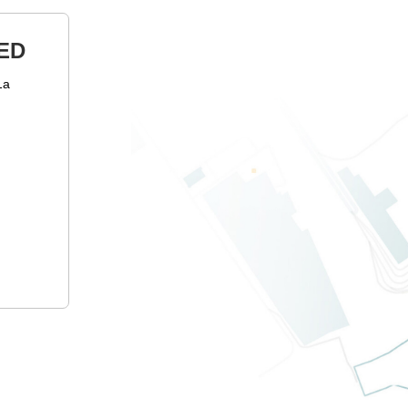
ED
1а