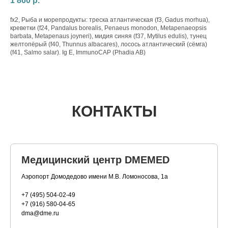
1 860
р.
fx2, Рыба и морепродукты: треска атлантическая (f3, Gadus morhua),
креветки (f24, Pandalus borealis, Penaeus monodon, Metapenaeopsis
barbata, Metapenaus joyneri), мидия синяя (f37, Mytilus edulis), тунец
желтопёрый (f40, Thunnus albacares), лосось атлантический (сёмга)
(f41, Salmo salar). Ig E, ImmunoCAP (Phadia AB)
КОНТАКТЫ
Медицинский центр DMEMED
Аэропорт Домодедово имени М.В. Ломоносова, 1а
+7 (495) 504-02-49
+7 (916) 580-04-65
dma@dme.ru