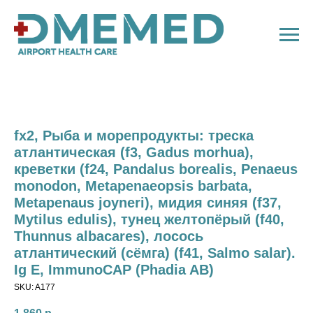
fx2, Рыба и морепродукты: треска
атлантическая (f3, Gadus morhua),
креветки (f24, Pandalus borealis, Penaeus
monodon, Metapenaeopsis barbata,
Metapenaus joyneri), мидия синяя (f37,
Mytilus edulis), тунец желтопёрый (f40,
Thunnus albacares), лосось
атлантический (сёмга) (f41, Salmo salar).
Ig E, ImmunoCAP (Phadia AB)
SKU:
A177